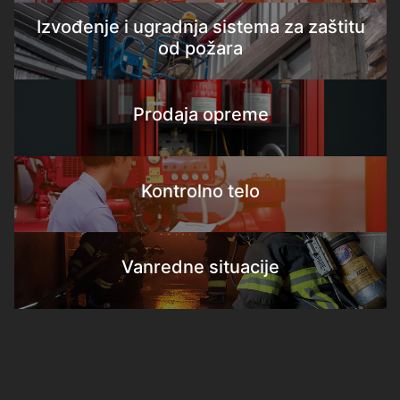
Izvođenje i ugradnja sistema za zaštitu
od požara
Prodaja opreme
Kontrolno telo
Vanredne situacije