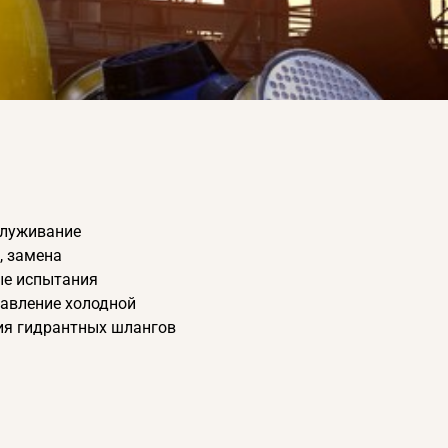
служивание
, замена
ые испытания
давление холодной
ия гидрантных шлангов