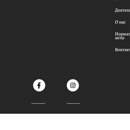
Деятел
О нас
Нормат
акты
Контак