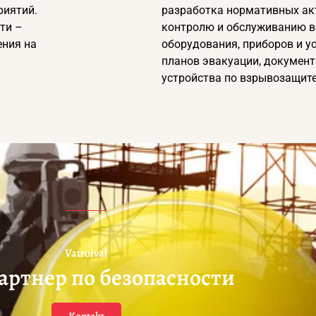
риятий.
разработка нормативных ак
ти –
контролю и обслуживанию в
ения на
оборудования, приборов и у
планов эвакуации, документ
устройства по взрывозащите
Vatroival
артнер по безопасности