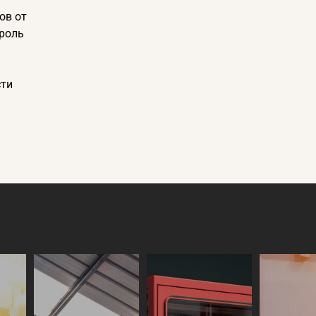
ов от
роль
сти