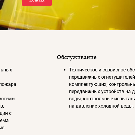
Kontakt
Обслуживание
льных
Техническое и сервисное об
передвижных огнетушителей
 пожара
комплектующих, контрольн
передвижных устройств на 
истемы
воды, контрольные испытан
в,
на давление холодной воды.
ции с
тема
ые