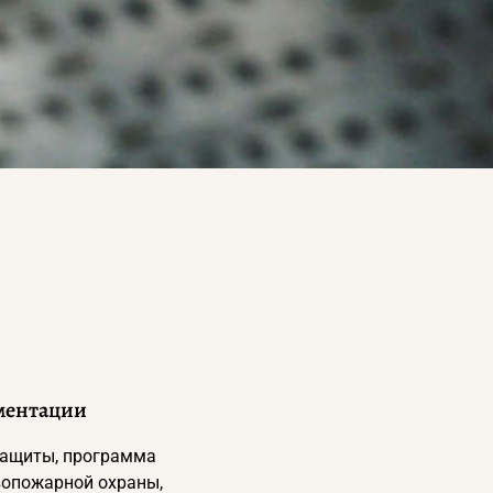
ментации
защиты, программа
вопожарной охраны,