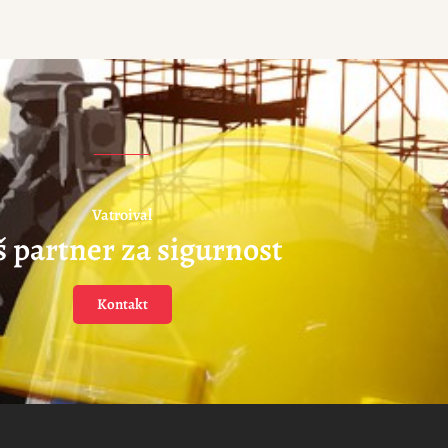
Vatroival
š partner za sigurnost
Kontakt