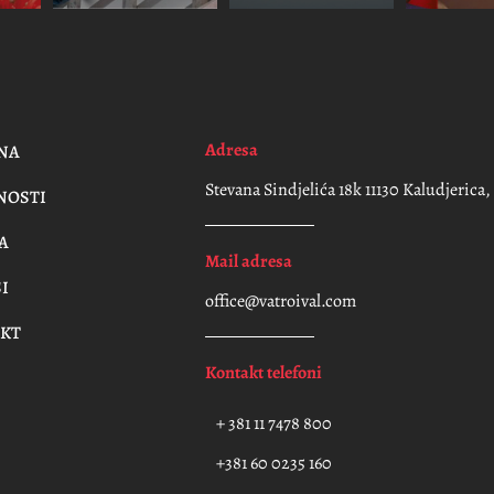
Adresa
NA
Stevana Sindjelića 18k 11130 Kaludjerica
NOSTI
A
Mail adresa
I
office@vatroival.com
KT
Kontakt telefoni
+ 381 11 7478 800
+381 60 0235 160