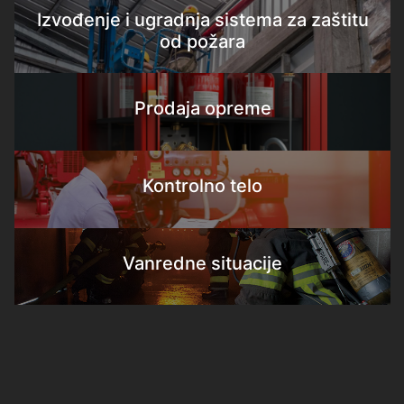
Izvođenje i ugradnja sistema za zaštitu
od požara
Prodaja opreme
Kontrolno telo
Vanredne situacije