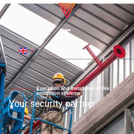
Execution and installation of fire
protection systems
Your security partner