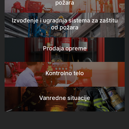
požara
Izvođenje i ugradnja sistema za zaštitu
od požara
Prodaja opreme
Kontrolno telo
Vanredne situacije