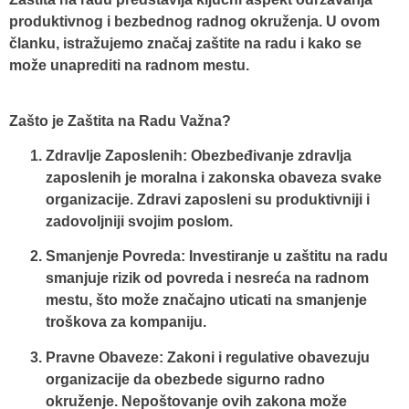
produktivnog i bezbednog radnog okruženja. U ovom
članku, istražujemo značaj zaštite na radu i kako se
može unaprediti na radnom mestu.
Zašto je Zaštita na Radu Važna?
Zdravlje Zaposlenih
: Obezbeđivanje zdravlja
zaposlenih je moralna i zakonska obaveza svake
organizacije. Zdravi zaposleni su produktivniji i
zadovoljniji svojim poslom.
Smanjenje Povreda
: Investiranje u zaštitu na radu
smanjuje rizik od povreda i nesreća na radnom
mestu, što može značajno uticati na smanjenje
troškova za kompaniju.
Pravne Obaveze
: Zakoni i regulative obavezuju
organizacije da obezbede sigurno radno
okruženje. Nepoštovanje ovih zakona može