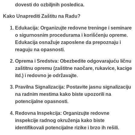
dovesti do ozbiljnih posledica.
Kako Unaprediti Zaštitu na Radu?
Edukacija
: Organizujte redovne treninge i seminare
o sigurnosnim procedurama i korišćenju opreme.
Edukacija osnažuje zaposlene da prepoznaju i
reaguju na opasnosti.
Oprema i Sredstva
: Obezbedite odgovarajuću ličnu
zaštitnu opremu (zaštitne naočare, rukavice, kacige
itd.) i redovno je održavajte.
Pravilna Signalizacija
: Postavite jasnu signalizaciju
na radnim mestima kako biste upozorili na
potencijalne opasnosti.
Redovna Inspekcija
: Organizujte redovne
inspekcije radnog okruženja kako biste
identifikovali potencijalne rizike i brzo ih rešili.