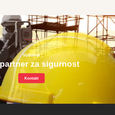
Vatroival
partner za sigurnost
Kontakt